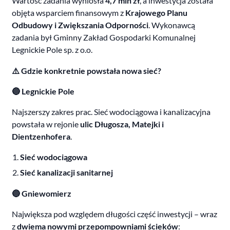
Wartość zadania wyniosła
4,7 mln zł
, a inwestycja została
objęta wsparciem finansowym z
Krajowego Planu
Odbudowy i Zwiększania Odporności
. Wykonawcą
zadania był Gminny Zakład Gospodarki Komunalnej
Legnickie Pole sp. z o.o.
⚠️ Gdzie konkretnie powstała nowa sieć?
🔵 Legnickie Pole
Najszerszy zakres prac. Sieć wodociągowa i kanalizacyjna
powstała w rejonie
ulic Długosza, Matejki i
Dientzenhofera
.
Sieć wodociągowa
Sieć kanalizacji sanitarnej
🔵 Gniewomierz
Największa pod względem długości część inwestycji – wraz
z
dwiema nowymi przepompowniami ścieków
: