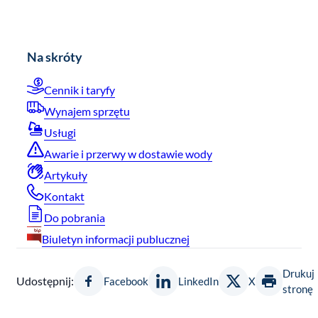
Na skróty
Cennik i taryfy
Wynajem sprzętu
Usługi
Awarie i przerwy w dostawie wody
Artykuły
Kontakt
Do pobrania
Biuletyn informacji publucznej
Drukuj
Udostępnij:
Facebook
LinkedIn
X
stronę