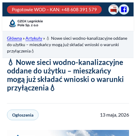
Przejdź
Pogotowie WOD – KAN
: +48 608 391 579
BIP
Odwie
do
GZGK
treści
Legni
Pole
Główna
»
Artykuły
»
💧 Nowe sieci wodno-kanalizacyjne oddane
na
do użytku – mieszkańcy mogą już składać wnioski o warunki
fb
przyłączenia💧
💧 Nowe sieci wodno-kanalizacyjne
oddane do użytku – mieszkańcy
mogą już składać wnioski o warunki
przyłączenia💧
13 maja, 2026
Ogłoszenia