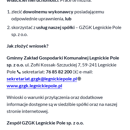
zlecić
dowolnemu wykonawcy
posiadającemu
odpowiednie uprawnienia,
lub
skorzystać z
usług naszej spółki
– GZGK Legnickie Pole
sp. z o.o.
Jak złożyć wniosek?
Gminny Zakład Gospodarki Komunalnej Legnickie Pole
sp. z o.o.
ul. Zofii Kossak-Szczuckiej 7, 59-241 Legnickie
Pole 📞 sekretariat:
76 85 82 200
✉️ e-mail:
sekretariat.gzgk@legnickiepole.pl
🌐
www.gzgk.legnickiepole.pl
Wnioski o warunki przyłączenia oraz dodatkowe
informacje dostępne są w siedzibie spółki oraz na naszej
stronie internetowej.
Zespół GZGK Legnickie Pole sp. z o.o.