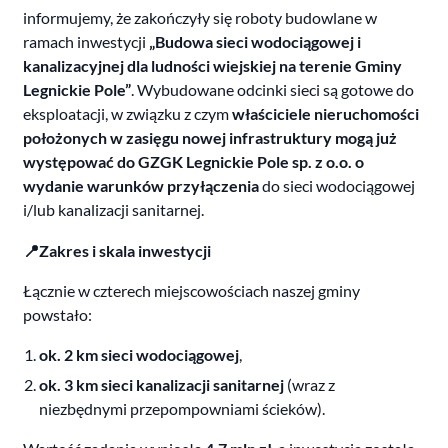
informujemy, że zakończyły się roboty budowlane w
ramach inwestycji
„Budowa sieci wodociągowej i
kanalizacyjnej dla ludności wiejskiej na terenie Gminy
Legnickie Pole”
. Wybudowane odcinki sieci są gotowe do
eksploatacji, w związku z czym
właściciele nieruchomości
położonych w zasięgu nowej infrastruktury mogą już
występować do GZGK Legnickie Pole sp. z o.o. o
wydanie warunków przyłączenia
do sieci wodociągowej
i/lub kanalizacji sanitarnej.
📍Zakres i skala inwestycji
Łącznie w czterech miejscowościach naszej gminy
powstało:
ok. 2 km sieci wodociągowej
,
ok. 3 km sieci kanalizacji sanitarnej
(wraz z
niezbędnymi przepompowniami ścieków).