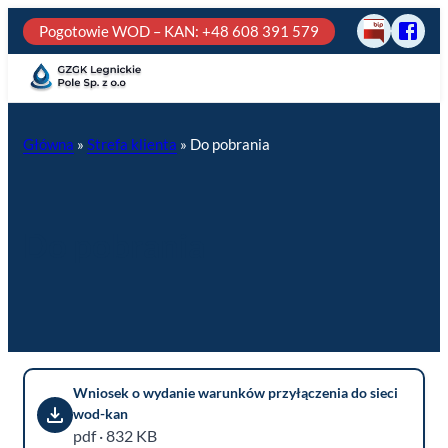
Przejdź
Pogotowie WOD – KAN
: +48 608 391 579
BIP
Odwie
do
GZGK
treści
Legni
Pole
na
Główna
»
Strefa klienta
»
Do pobrania
fb
Do pobrania
Wniosek o wydanie warunków przyłączenia do sieci
wod-kan
pdf · 832 KB