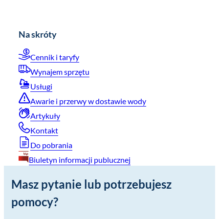
Na skróty
Cennik i taryfy
Wynajem sprzętu
Usługi
Awarie i przerwy w dostawie wody
Artykuły
Kontakt
Do pobrania
Biuletyn informacji publucznej
Masz pytanie lub potrzebujesz
pomocy?