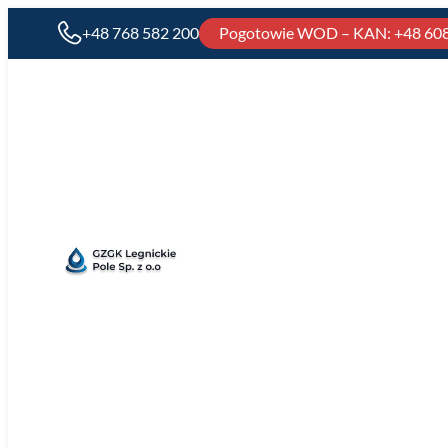
+48 768 582 200
Pogotowie WOD – KAN
: +48 60
Kontakt
GZGK
Legnickie
Pole