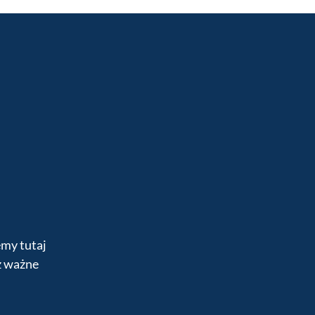
emy tutaj
z ważne