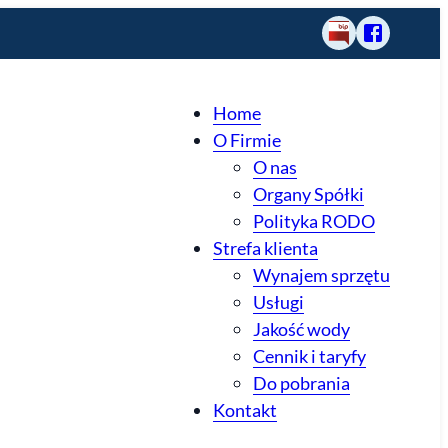
BIP
Odwiedź
GZGK
Legnickie
Home
Pole
O Firmie
na
fb
O nas
Organy Spółki
Polityka RODO
Strefa klienta
Wynajem sprzętu
Usługi
Jakość wody
Cennik i taryfy
Do pobrania
Kontakt