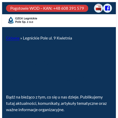
Pogotowie WOD – KAN
: +48 608 391 579
BIP
Odwie
GZGK
Legni
Pole
na
Główna
»
Legnickie Pole ul. 9 Kwietnia
fb
GZGK Artykuły
Legnickie Pole ul. 9 Kwietnia
Bądź na bieżąco z tym, co się u nas dzieje. Publikujemy
tutaj aktualności, komunikaty, artykuły tematyczne oraz
ważne informacje organizacyjne.