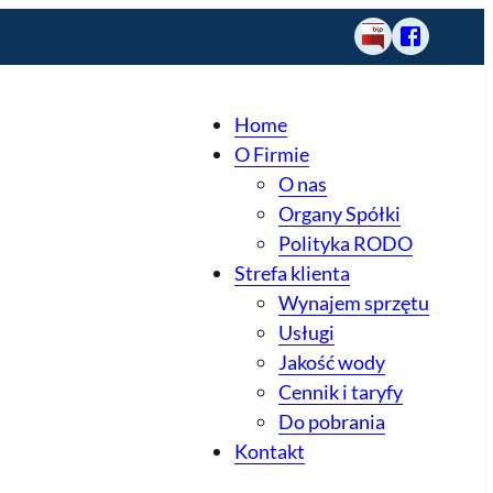
BIP
Odwiedź
GZGK
Legnickie
Home
Pole
O Firmie
na
fb
O nas
Organy Spółki
Polityka RODO
Strefa klienta
Wynajem sprzętu
Usługi
Jakość wody
Cennik i taryfy
Do pobrania
Kontakt