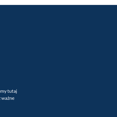
emy tutaj
z ważne