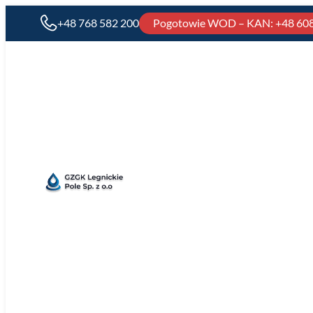
+48 768 582 200
Pogotowie WOD – KAN
: +48 60
Kontakt
GZGK
Legnickie
Pole