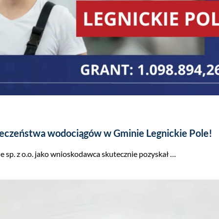
ieczeństwa wodociągów w Gminie Legnickie Pole!
sp. z o.o. jako wnioskodawca skutecznie pozyskał …