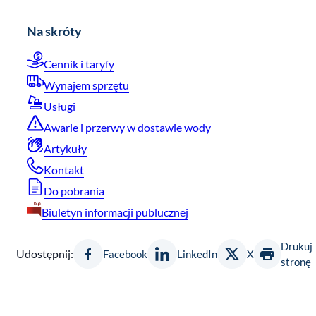
Na skróty
Cennik i taryfy
Wynajem sprzętu
Usługi
Awarie i przerwy w dostawie wody
Artykuły
Kontakt
Do pobrania
Biuletyn informacji publucznej
Drukuj
Udostępnij:
Facebook
LinkedIn
X
stronę