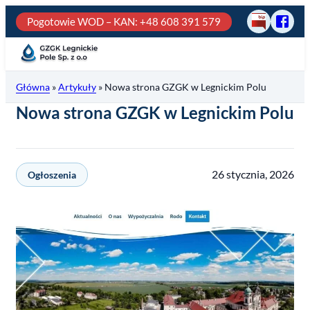
Przejdź
Pogotowie WOD – KAN
: +48 608 391 579
BIP
Odwie
do
GZGK
treści
Legni
Pole
Główna
»
Artykuły
»
Nowa strona GZGK w Legnickim Polu
na
fb
Nowa strona GZGK w Legnickim Polu
26 stycznia, 2026
Ogłoszenia