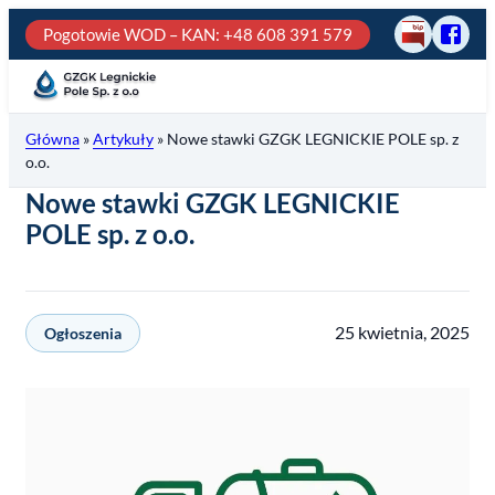
Przejdź
Pogotowie WOD – KAN
: +48 608 391 579
BIP
Odwie
do
GZGK
treści
Legni
Pole
Główna
»
Artykuły
»
Nowe stawki GZGK LEGNICKIE POLE sp. z
na
o.o.
fb
Nowe stawki GZGK LEGNICKIE
POLE sp. z o.o.
25 kwietnia, 2025
Ogłoszenia