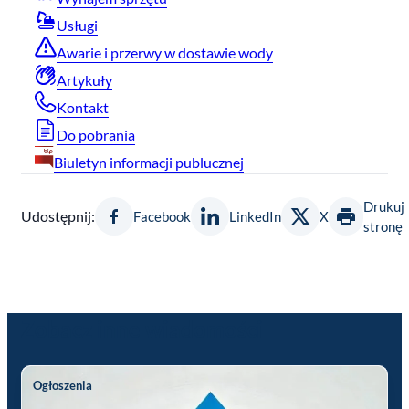
Usługi
Awarie i przerwy w dostawie wody
Artykuły
Kontakt
Do pobrania
Biuletyn informacji publucznej
Drukuj
Udostępnij:
Facebook
LinkedIn
X
stronę
Zobacz inne wiadomości
Ogłoszenia