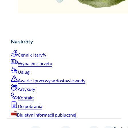
Na skróty
Cennik i taryfy
Wynajem sprzętu
Usługi
Awarie i przerwy w dostawie wody
Artykuły
Kontakt
Do pobrania
Biuletyn informacji publucznej