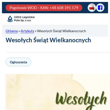
Przejdź
Pogotowie WOD – KAN
: +48 608 391 579
BIP
Odwie
do
GZGK
treści
Legni
Pole
Główna
»
Artykuły
»
Wesołych Świąt Wielkanocnych
na
fb
Wesołych Świąt Wielkanocnych
Ogłoszenia