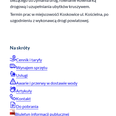
bieżącego utrzymania dróg, równanie Równiarką
drogową i uzupełniania ubytków kruszywem.
Termin prac w miejscowośći Koskowice ul. Kościelna, po
uzgodnieniu z wykonawcą drogi powiatowej.
Na skróty
Cennik i taryfy
Wynajem sprzętu
Usługi
Awarie i przerwy w dostawie wody
Artykuły
Kontakt
Do pobrania
Biuletyn informacji publucznej