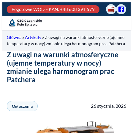
Przejdź
Pogotowie WOD – KAN
: +48 608 391 579
BIP
Odwie
do
GZGK
treści
Legni
Pole
Główna
»
Artykuły
»
Z uwagi na warunki atmosferyczne (ujemne
na
temperatury w nocy) zmianie ulega harmonogram prac Patchera
fb
Z uwagi na warunki atmosferyczne
(ujemne temperatury w nocy)
zmianie ulega harmonogram prac
Patchera
26 stycznia, 2026
Ogłoszenia